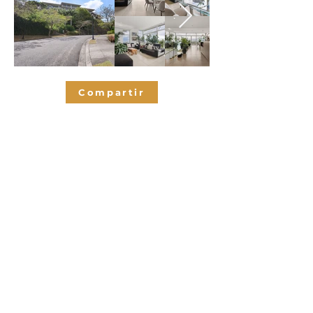
Compartir
Habitaciones
2
3.5
Baños
297
M2 de
contrucción
2
Espacios de
parqueo