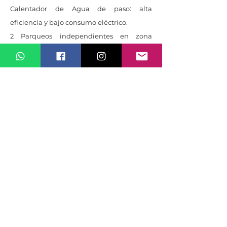
Calentador de Agua de paso: alta
eficiencia y bajo consumo eléctrico.
2 Parqueos independientes en zona
techada y una bodega
2 bodegas de gran tamaño
Edificio de 7 apartamentos con parqueo
de visitas
Seguridad 7/24 con control de acceso.
Cuota de mantenimiento mensual:
$918.60
Amenidades
Amenidades del Condominio Cerro Alto -
dos áreas comunes que incluyen:
- 3 piscinas: semi-olímpica, para niños y