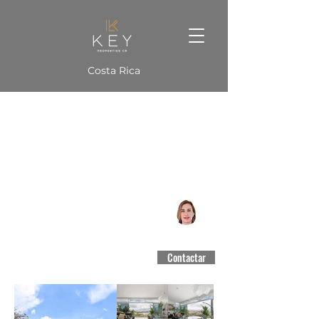
Costa Rica
Apto Monte Piedra Cerro Alto
Escazú, San José
CCCBR #3188
Contactar
$630,000