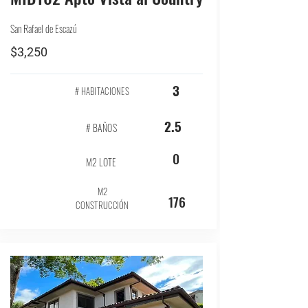
San Rafael de Escazú
$3,250
3
# HABITACIONES
2.5
# BAÑOS
0
M2 LOTE
M2
176
CONSTRUCCIÓN