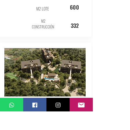
600
M2 LOTE
M2
332
CONSTRUCCIÓN
BELMONTE Escazú
Escazú, San José
$845,000