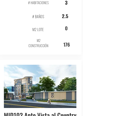
3
# HABITACIONES
2.5
# BAÑOS
0
M2 LOTE
M2
176
CONSTRUCCIÓN
MID102 Apto Vista al Country