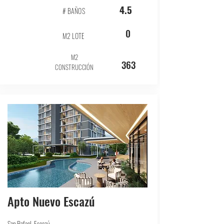
4.5
# BAÑOS
0
M2 LOTE
M2
363
CONSTRUCCIÓN
Apto Nuevo Escazú
San Rafael, Escazú