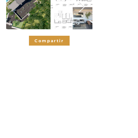
Compartir
Habitaciones
2
2
Baños
99
M2 de
contrucción
2
Espacios de
parqueo