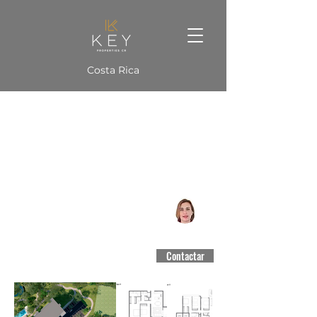
Costa Rica
AVVIA Escazú
Escazú, San José
CCCBR #3188
Contactar
$340,000