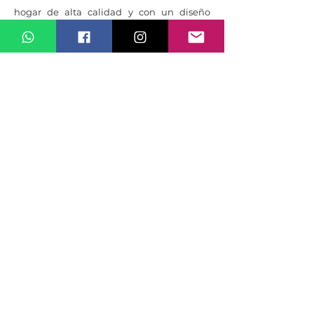
hogar de alta calidad y con un diseño
moderno, adaptado a las nuevas
necesidades del mercado.
Con su combinación de ubicación, diseño,
amenities y vistas, AVVIA Escazú promete
convertirse en uno de los desarrollos más
exclusivos y deseados de la zona.
Amenidades
Amenidades de lujo:
AVVIA Escazú ofrece una gran variedad de
amenidades para que sus residentes
disfruten de una vida llena de confort y
bienestar, entre las que se incluyen: