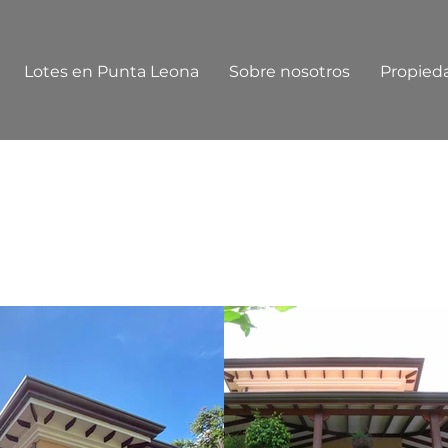
Lotes en Punta Leona
Sobre nosotros
Propied
Nova
$450,000