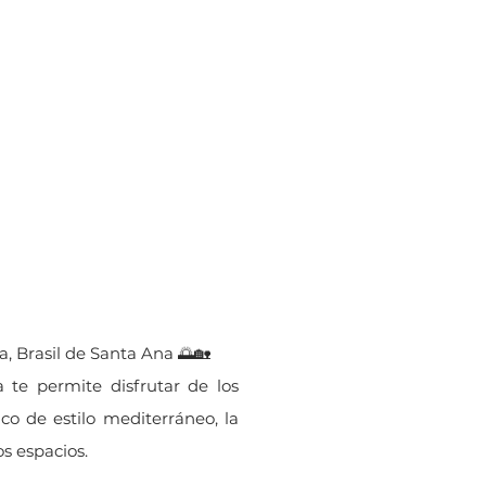
Brasil de Santa
4
Ana
cios de
Ubicación
rqueo
, Brasil de Santa Ana 🌅🏡
 te permite disfrutar de los
o de estilo mediterráneo, la
s espacios.