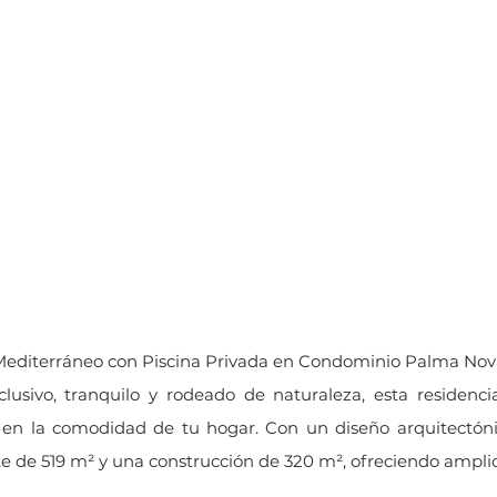
320
519
Espa
M2 de
M2 de lote
pa
contrucción
Mediterráneo con Piscina Privada en Condominio Palma Nova
usivo, tranquilo y rodeado de naturaleza, esta residencia
n la comodidad de tu hogar. Con un diseño arquitectónic
e de 519 m² y una construcción de 320 m², ofreciendo amplio