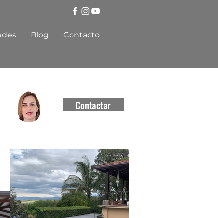
ades
Blog
Contacto
Contactar
CCCBR #3188