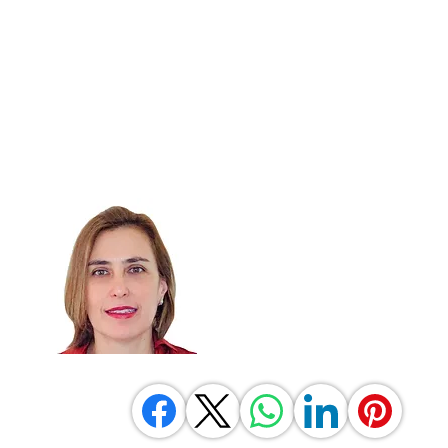
Agente
Mariajosé Vargas
mariajose@keypropertiesc
(+506) 8859-6600