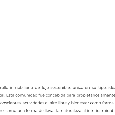
0
3695
Espa
M2 de
M2 de lote
pa
contrucción
ollo inmobiliario de lujo sostenible, único en su tipo, i
cal. Esta comunidad fue concebida para propietarios amantes
nscientes, actividades al aire libre y bienestar como forma
o, como una forma de llevar la naturaleza al interior mientr