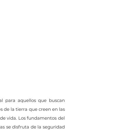
Bahia Ballena,
0
Uvita
cios de
Ubicación
rqueo
deal para aquellos que buscan
 de la tierra que creen en las
 de vida. Los fundamentos del
as se disfruta de la seguridad