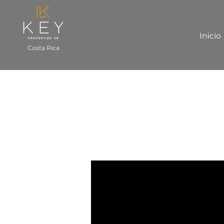
Inicio
Costa Rica
Dulce Pacifico 
Bahia Ballena, Uvita