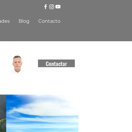
ades
Blog
Contacto
Contactar
CCCBR #
3550