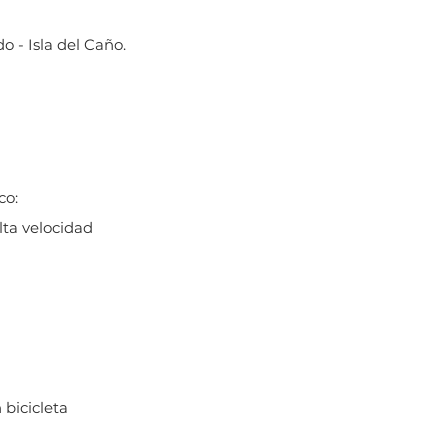
o - Isla del Caño.
co:
lta velocidad
 bicicleta