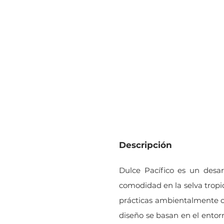
0
0
Habitaciones
Baños
Descripción
Dulce Pacífico es un desarr
comodidad en la selva tropi
prácticas ambientalmente co
diseño se basan en el entorn