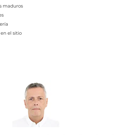
es maduros
es
ería
n el sitio
Agente
César Goldoni
cesar@keypropertiescr.co
(+506) 8864-6262