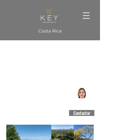
Costa Rica
Lote 1 Condominio
Brasil de Mora, San José
CCCBR #3188
Contactar