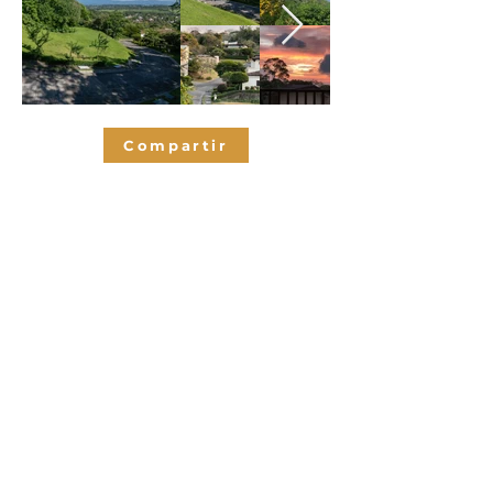
Compartir
Habitaciones
0
0
Baños
0
M2 de
contrucción
0
Espacios de
parqueo