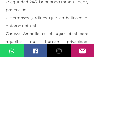
• Seguridad 24/7, brindando tranquilidad y
protección
• Hermosos jardines que embellecen el
entorno natural
Corteza Amarilla es el lugar ideal para
aquellos que buscan privacidad,
comodidad y una conexión con la
naturaleza, todo sin sacrificar la cercanía a
las principales zonas de la ciudad.
Amenidades
Características de la Comunidad
• Acceso controlado
• Condominio con Seguridad 24/7