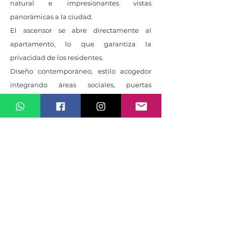
natural e impresionantes vistas
panorámicas a la ciudad.
El ascensor se abre directamente al
apartamento, lo que garantiza la
privacidad de los residentes.
Diseño contemporáneo, estilo acogedor
integrando áreas sociales, puertas
corredizas de vidrio conectando a una
hermosa terraza techada que permite ser
disfrutada todos los días del año.
Amenidades
13 hectáreas de bosque, kilómetros de
senderos para caminar, jardines con