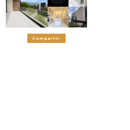
Compartir
Habitaciones
3
3.5
Baños
391
M2 de
contrucción
3
Espacios de
parqueo