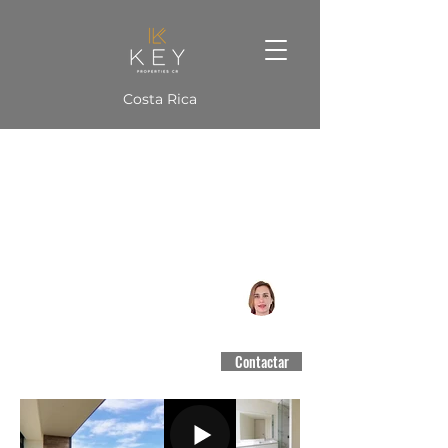
Costa Rica
Solaris Condo 202
Santa Ana, San José
CCCBR #3188
Contactar
$1,285,000