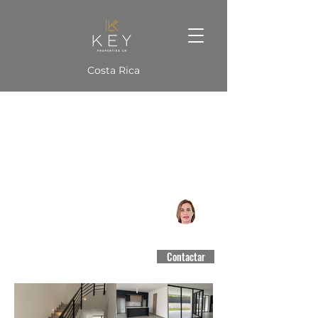
Costa Rica
Suno Escazú en Alquiler
Escazú, San José
CCCBR #3188
Contactar
$3,900