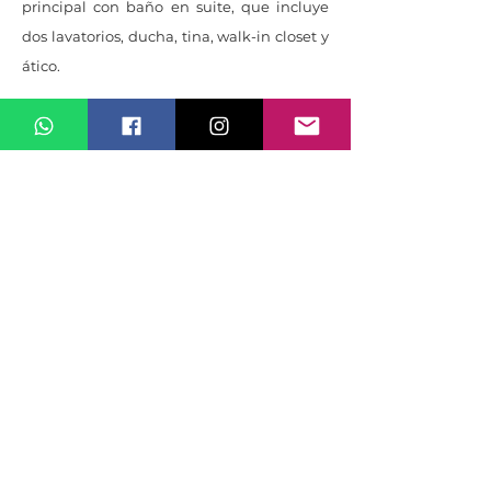
principal con baño en suite, que incluye
dos lavatorios, ducha, tina, walk-in closet y
ático.
El condominio cuenta con calles
adoquinadas, caseta de seguridad,
cableado subterráneo, planta de
tratamiento subterráneo, tapia perimetral,
parqueo para visitas, seguridad 24 horas,
CCTV y aceras.
Amenidades
Condominio SUNO ofrece una variedad de
amenidades, tales como un espacio de
coworking, un rooftop con vistas
impresionantes del Valle Central, casa