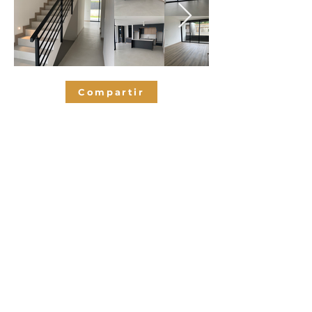
Compartir
Habitaciones
3
3.5
Baños
305
M2 de
contrucción
2
Espacios de
parqueo