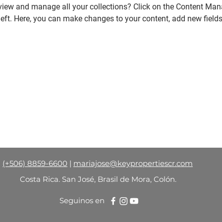
view and manage all your collections? Click on the Content Mana
left. Here, you can make changes to your content, add new fields
(+506) 8859-6600
|
mariajose@keypropertiescr.com
Costa Rica. San José, Brasil de Mora, Colón.
Seguinos en