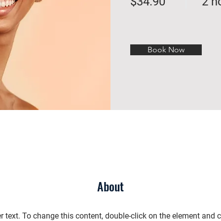
$34.90
2 h
Book Now
About
r text. To change this content, double-click on the element and 