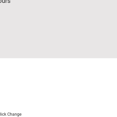
ours
click Change 