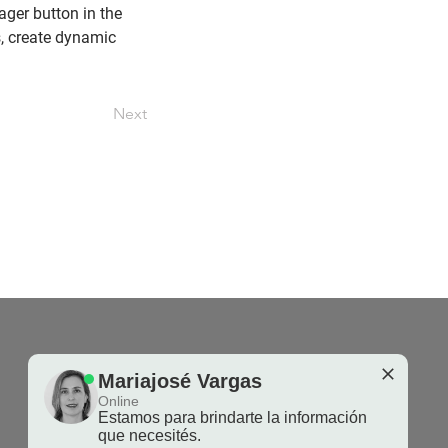
ger button in the 
, create dynamic 
👋 ¡Bienvenido! ¿Cómo
Next
podemos ayudarte?
Mariajosé Vargas
Tap to chat
Mariajosé Vargas
Online
Estamos para brindarte la información
que necesités.